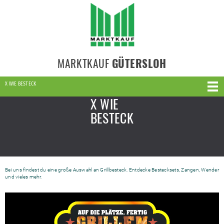
MARKTKAUF
GÜTERSLOH
X WIE BESTECK
X WIE
BESTECK
Bei uns findest du eine große Auswahl an Grillbesteck. Entdecke Bestecksets, Zangen, Wender
und vieles mehr.