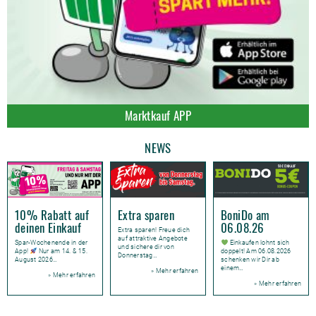
Marktkauf APP
NEWS
10% Rabatt auf
Extra sparen
BoniDo am
deinen Einkauf
06.08.26
Extra sparen! Freue dich
auf attraktive Angebote
Spar-Wochenende in der
Einkaufen lohnt sich
und sichere dir von
App!
Nur am 14. & 15.
doppelt! Am 06.08.2026
Donnerstag…
August 2026…
schenken wir Dir ab
einem…
» Mehr erfahren
» Mehr erfahren
» Mehr erfahren