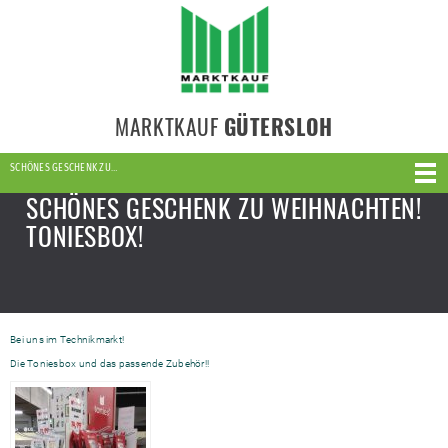
MARKTKAUF
GÜTERSLOH
SCHÖNES GESCHENK ZU…
SCHÖNES GESCHENK ZU WEIHNACHTEN!
TONIESBOX!
Bei uns im Technikmarkt!
Die Toniesbox und das passende Zubehör!!