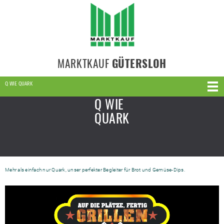
MARKTKAUF
GÜTERSLOH
Q WIE QUARK
Q WIE
QUARK
Mehr als einfach nur Quark, unser perfekter Begleiter für Brot und Gemüse-Dips.