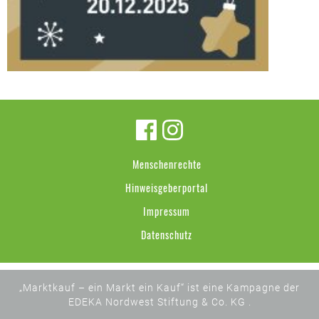
Menschenrechte
Hinweisgeberportal
Impressum
Datenschutz
„Marktkauf – ein Markt ein Kauf“ ist eine Kampagne der
EDEKA Nordwest Stiftung & Co. KG .