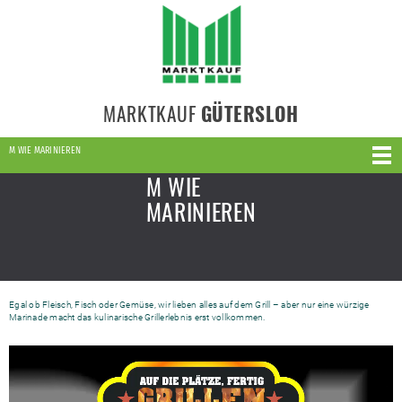
MARKTKAUF
GÜTERSLOH
M WIE MARINIEREN
M WIE
MARINIEREN
Egal ob Fleisch, Fisch oder Gemüse, wir lieben alles auf dem Grill – aber nur eine würzige
Marinade macht das kulinarische Grillerlebnis erst vollkommen.