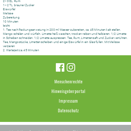
2–3 EL Rum
1–2 TL brauner Zucker
Eiswürfel
Melisse
Zubereitung
10 Minuten
leicht
1. Tee nach Packungsanweiung in 200 ml Wasser zubereiten, ca. 45 Minuten kalt stellen.
Mango schälen und würfeln. Limette heiß waschen, trocken reiben und halbieren. 1/2 Limette
in Scheiben schneiden. 1/2 Limette auspressen. Tee, Rum, Limettensaft und Zucker verrühren.
Tee, Mangostücke, Limettenscheiben und einige Eiswürfel in ein Glas füllen. Mit Melisse
verzieren
2. Wartezeit ca. 45 Minuten
Menschenrechte
Hinweisgeberportal
Impressum
Datenschutz