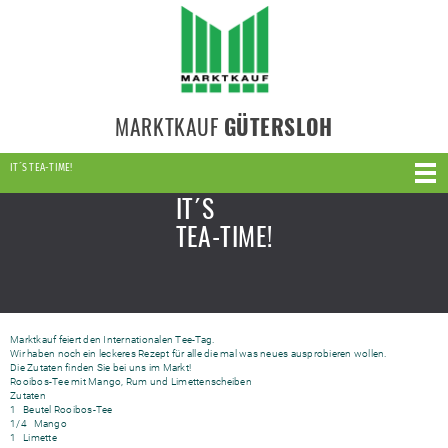
MARKTKAUF
GÜTERSLOH
IT´S TEA-TIME!
IT´S
TEA-TIME!
Marktkauf feiert den Internationalen Tee-Tag.
Wir haben noch ein leckeres Rezept für alle die mal was neues ausprobieren wollen.
Die Zutaten finden Sie bei uns im Markt!
Rooibos-Tee mit Mango, Rum und Limettenscheiben
Zutaten
1 Beutel Rooibos-Tee
1/4 Mango
1 Limette