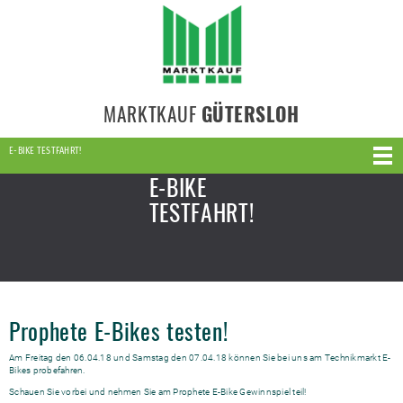
MARKTKAUF
GÜTERSLOH
E-BIKE TESTFAHRT!
E-BIKE
TESTFAHRT!
Prophete E-Bikes testen!
Am Freitag den 06.04.18 und Samstag den 07.04.18 können Sie bei uns am Technikmarkt E-
Bikes probefahren.
Schauen Sie vorbei und nehmen Sie am Prophete E-Bike Gewinnspiel teil!