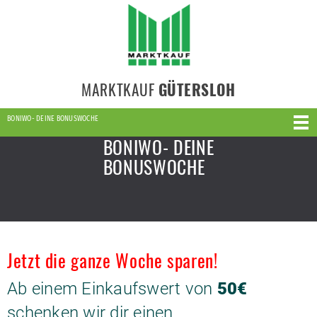
MARKTKAUF
GÜTERSLOH
BONIWO- DEINE BONUSWOCHE
BONIWO- DEINE
BONUSWOCHE
Jetzt die ganze Woche sparen!
Ab einem Einkaufswert von
50€
schenken wir dir einen