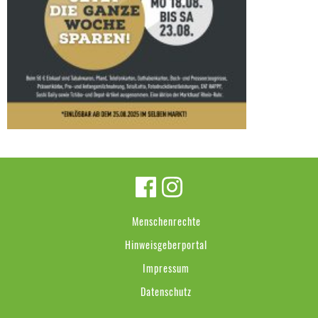
Menschenrechte
Hinweisgeberportal
Impressum
Datenschutz