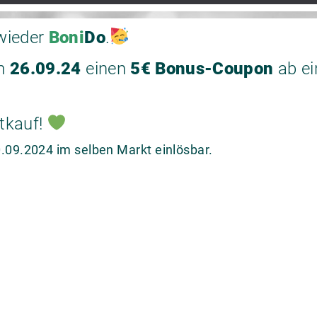
wieder
Boni
Do
.
m
26.09.24
einen
5€ Bonus-Coupon
ab ei
tkauf!
.09.2024 im selben Markt einlösbar.