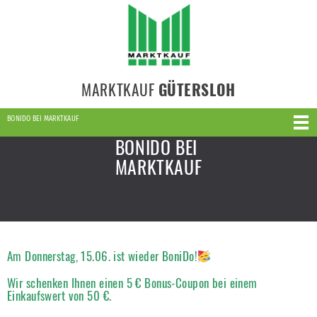
MARKTKAUF
GÜTERSLOH
BONIDO BEI MARKTKAUF
BONIDO BEI
MARKTKAUF
Am Donnerstag, 15.06. ist wieder BoniDo!
Wir schenken Ihnen einen
5 € Bonus-Coupon bei einem
Einkaufswert von 50 €.