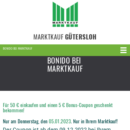
MARKTKAUF
GÜTERSLOH
BONIDO BEI MARKTKAUF
BONIDO BEI
MARKTKAUF
Für 50 € einkaufen und einen 5 € Bonus-Coupon geschenkt
bekommen!
Nur am Donnerstag, den
05.01.2023
. Nur in Ihrem Marktkauf!
Der Coupon ist ab dem 09.12.2022 bei Ihrem