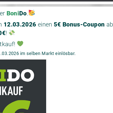
der
Boni
Do
.
m
12.03.2026
einen
5€ Bonus-Coupon
ab
0€
!
tkauf!
.03.2026 im selben Markt einlösbar.