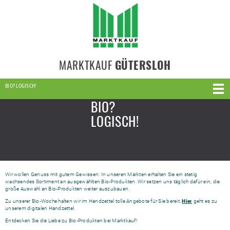
MARKTKAUF
GÜTERSLOH
BIO? LOGISCH!
BIO?
LOGISCH!
Wir wollen Genuss mit gutem Gewissen: In unseren Märkten erhalten Sie ein stetig
wachsendes Sortiment an ausgewählten Bio-Produkten. Wir setzen uns täglich dafür ein, die
große Auswahl an Bio-Produkten weiter auszubauen.
Zu unserer Bio-Woche halten wir im Handzettel tolle Angebote für Sie bereit.
Hier
geht es zu
unserem digitalen Handzettel.
Entdecken Sie die Liebe zu Bio-Produkten bei Marktkauf!