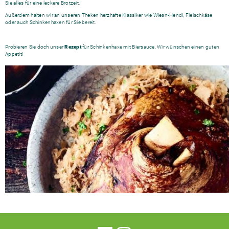
Sie alles für eine leckere Brotzeit.
Außerdem halten wir an unseren Theken herzhafte Klassiker wie Wiesn-Hendl, Fleischkäse
oder auch Schinkenhaxen für Sie bereit.
Probieren Sie doch unser
Rezept
für Schinkenhaxe mit Biersauce. Wir wünschen einen guten
Appetit!