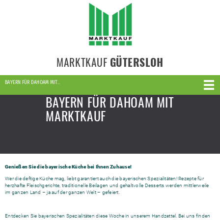
MARKTKAUF
GÜTERSLOH
BAYERN FÜR DAHOAM MIT…
BAYERN FÜR DAHOAM MIT
MARKTKAUF
Genießen Sie die bayerische Küche bei Ihnen Zuhause!
Wer die deftige Küche mag, liebt garantiert auch die bayerischen Spezialitäten! Rezepte für
herzhafte Fleischgerichte, traditionelle Beilagen und gehaltvolle Desserts werden mittlerweile
im ganzen Land – ja auf der ganzen Welt – gefeiert.
Entdecken Sie bayerischen Spezialitäten diese Woche in unserem Handzettel. Bei uns finden