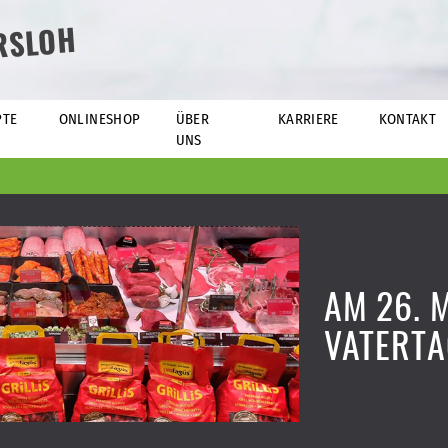
RSLOH
PTE
ONLINESHOP
ÜBER
KARRIERE
KONTAKT
UNS
AM 26. M
VATERT