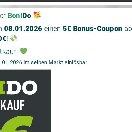
der
Boni
Do
.
m
08.01.2026
einen
5€ Bonus-Coupon
ab
0€
!
tkauf!
.01.2026 im selben Markt einlösbar.