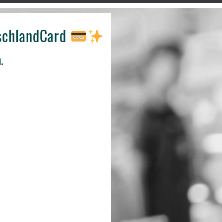
tschlandCard
.