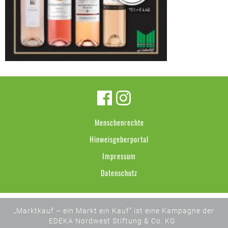
Menschenrechte
Hinweisgeberportal
Impressum
Datenschutz
„Marktkauf – ein Markt ein Kauf“ ist eine Kampagne der
EDEKA Nordwest Stiftung & Co. KG .